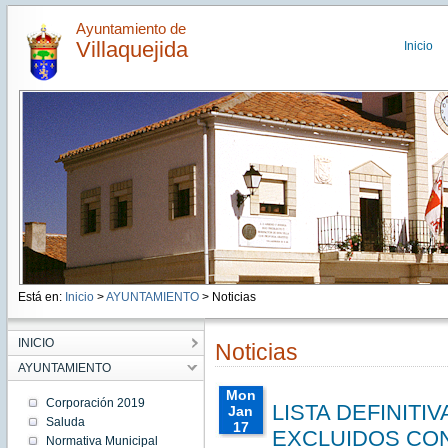
Ayuntamiento de
Villaquejida
Inicio
Está en:
Inicio
>
AYUNTAMIENTO
> Noticias
INICIO
Noticias
AYUNTAMIENTO
Mon
Corporación 2019
LISTA DEFINITI
Jan
Saluda
17
EXCLUIDOS CO
Normativa Municipal
00:00:00