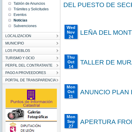
CET
DEL PUESTO DE SEC
Tablón de Anuncios
2022
Trámites y Solicitudes
Mon
Eventos
Jan 17
00:00:00
Noticias
CET
Subvenciones
2022
Wed
Mon Jan
LEÑA DEL MONTE
Nov
17
LOCALIZACION
00:00:00
24
CET
00:00:00
2022
MUNICIPIO
CET
LOS PUEBLOS
2021
Wed
Thu
TURISMO Y OCIO
Nov 24
TALLER DE MUR
Oct
00:00:00
PERFIL DEL CONTRATANTE
CET
14
2021
00:00:00
PAGO A PROVEEDORES
Wed Nov
CEST
24
00:00:00
PORTAL DE TRANSPARENCIA
2021
CET
Thu
2021
Mon
Oct 14
ANUNCIO PLAN 
Oct
00:00:00
CEST
11
2021
00:00:00
Thu Oct
CEST
14
00:00:00
2021
CEST
Mon
2021
Mon
Oct 11
APERTURA FRO
Sep
00:00:00
CEST
27
2021
00:00:00