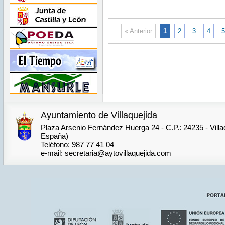
Mon Oct
CEST
11
00:00:00
2021
CEST
Mon
2021
Sep 27
« Anterior
1
2
3
4
5
00:00:00
CEST
2021
Mon Sep
27
00:00:00
CEST
2021
Ayuntamiento de Villaquejida
Plaza Arsenio Fernández Huerga 24 - C.P.: 24235 - Villa
España)
Teléfono: 987 77 41 04
e-mail: secretaria@aytovillaquejida.com