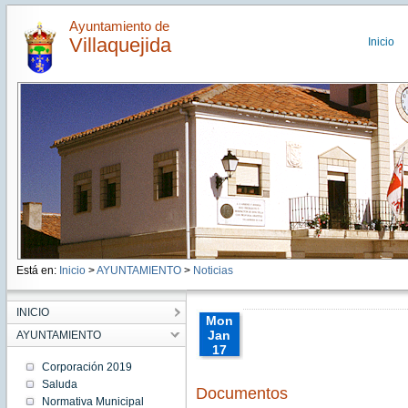
Ayuntamiento de
Villaquejida
Inicio
Está en:
Inicio
>
AYUNTAMIENTO
>
Noticias
INICIO
Mon
Jan
AYUNTAMIENTO
17
00:00:00
Corporación 2019
CET
Saluda
Documentos
2022
Normativa Municipal
Mon