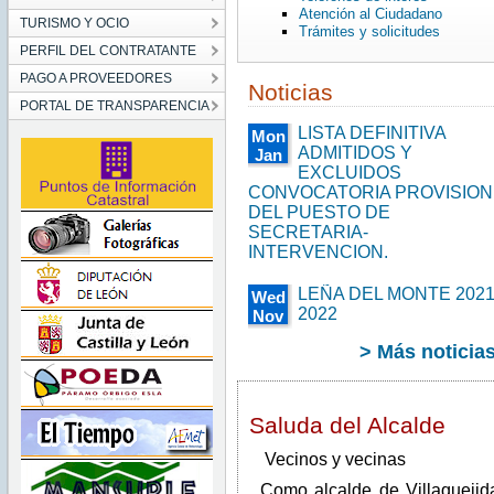
Atención al Ciudadano
TURISMO Y OCIO
Trámites y solicitudes
PERFIL DEL CONTRATANTE
PAGO A PROVEEDORES
Noticias
PORTAL DE TRANSPARENCIA
LISTA DEFINITIVA
Mon
ADMITIDOS Y
Jan
EXCLUIDOS
17
00:00:00
CONVOCATORIA PROVISION
CET
DEL PUESTO DE
2022
SECRETARIA-
Mon
INTERVENCION.
Jan
17
00:00:00
LEÑA DEL MONTE 2021
Wed
CET
2022
Nov
2022
24
> Más noticia
00:00:00
CET
2021
Wed
Saluda del Alcalde
Nov
24
00:00:00
Vecinos y vecinas
CET
2021
Como alcalde de Villaquejid