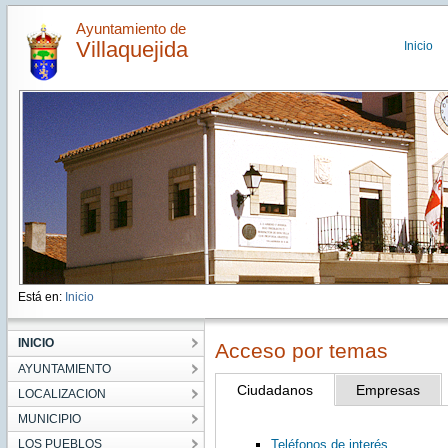
Ayuntamiento de
Villaquejida
Inicio
Está en:
Inicio
INICIO
Acceso por temas
AYUNTAMIENTO
Ciudadanos
Empresas
LOCALIZACION
MUNICIPIO
LOS PUEBLOS
Teléfonos de interés